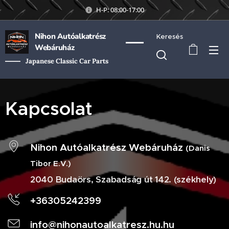
H-P: 08:00-17:00
Nihon Autóalkatrész
Keresés
Webáruház
Japanese Classic Car Parts
Kapcsolat
Nihon Autóalkatrész Webáruház
(Danis
Tibor E.V.)
2040 Budaörs, Szabadság út 142. (székhely)
+36305242399
info@nihonautoalkatresz.hu.hu