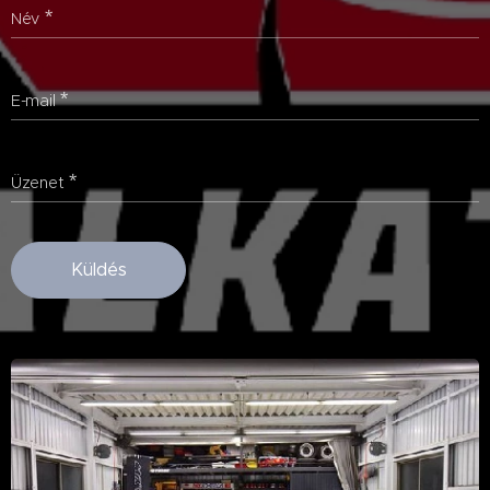
Név
E-mail
Üzenet
Küldés