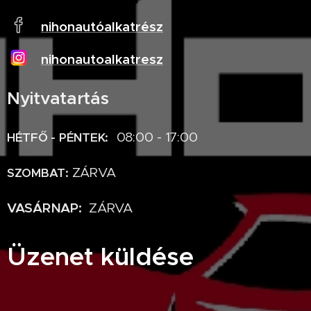
nihonautóalkatrész
nihonautoalkatresz
Nyitvatartás
08:00 - 17:00
HÉTFŐ - PÉNTEK:
ZÁRVA
SZOMBAT:
VASÁRNAP:
ZÁRVA
Üzenet küldése