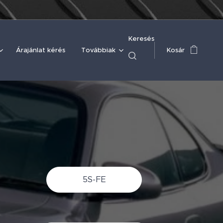
Keresés
Árajánlat kérés
Továbbiak
Kosár
5S-FE