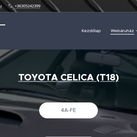
u
+36305242399
Kezdőlap
Webáruház
TOYOTA CELICA (T18)
4A-FE