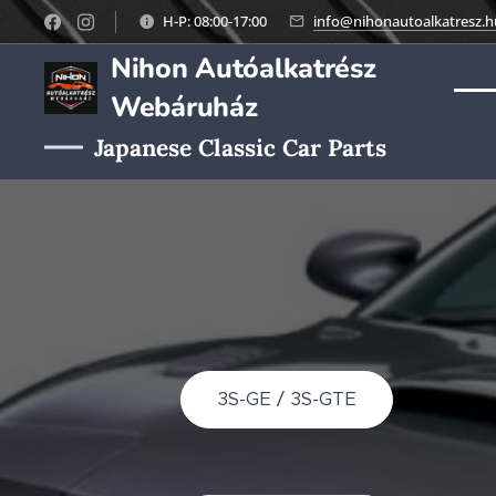
H-P: 08:00-17:00
info@nihonautoalkatresz.h
Nihon Autóalkatrész
Webáruház
Japanese Classic Car Parts
3S-GE / 3S-GTE