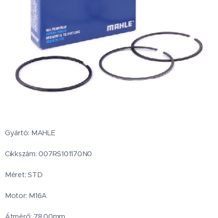
Gyártó: MAHLE
Cikkszám: 007RS101170N0
Méret: STD
Motor: M16A
Átmérő: 78.00mm