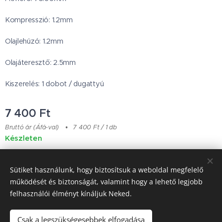
Kompresszió: 1.2mm
Olajlehúzó: 1.2mm
Olajáteresztő: 2.5mm
Kiszerelés: 1 dobot / dugattyú
7 400
Ft
Bruttó ár (Áfá-val)
7 400 Ft / 1 db
Készleten
Sütiket használunk, hogy biztosítsuk a weboldal megfelelő
Japanese Classic Car Parts
működését és biztonságát, valamint hogy a lehető legjobb
felhasználói élményt kínáljuk Neked.
Garancia & Szállítás
Sütik
Csak a legszükségesebbek elfogadása