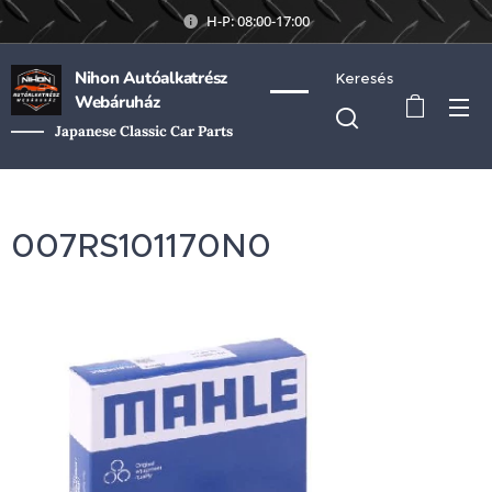
H-P: 08:00-17:00
Nihon Autóalkatrész
Keresés
Webáruház
Japanese Classic Car Parts
007RS101170N0