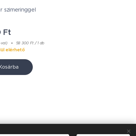
r szimeringgel
0
Ft
-val)
58 300 Ft / 1 db
ül elérhető
Kosárba