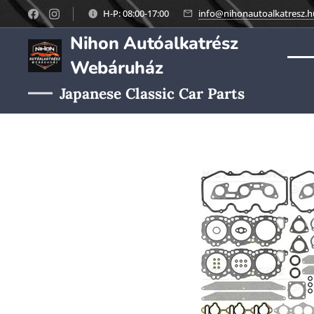
H-P: 08:00-17:00
info@nihonautoalkatresz.h
Nihon Autóalkatrész
Webáruház
Japanese Classic Car Parts