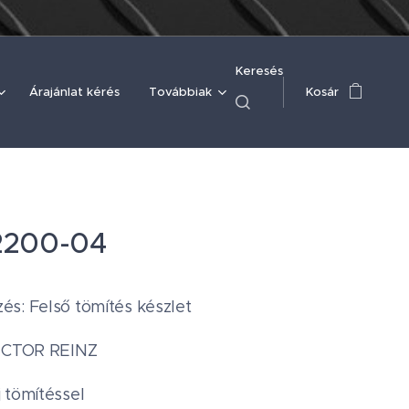
Keresés
Árajánlat kérés
Továbbiak
Kosár
2200-04
s: Felső tömítés készlet
VICTOR REINZ
 tömítéssel