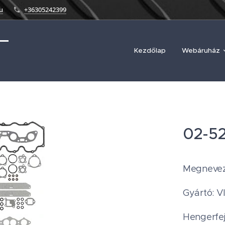
u
+36305242399
Kezdőlap
Webáruház
02-5
Megnevezé
Gyártó: 
Hengerfej