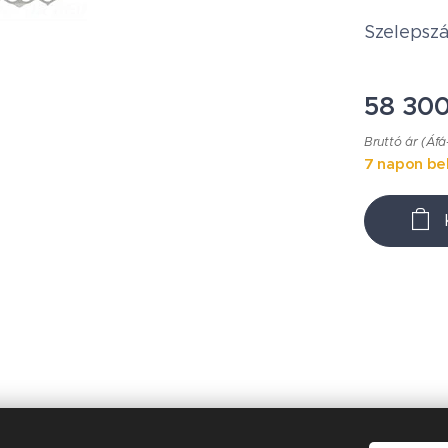
Szelepszá
58 30
Bruttó ár (Áfá
7 napon bel