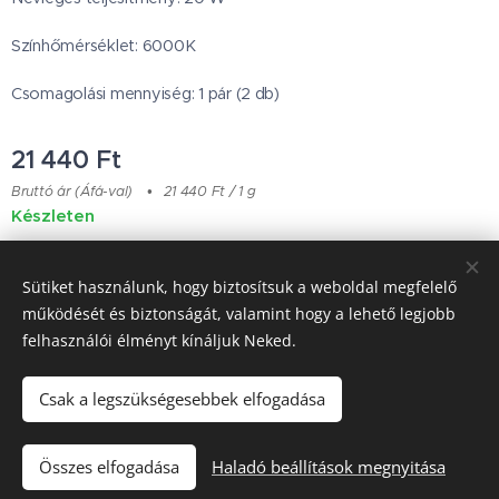
Színhőmérséklet: 6000K
Csomagolási mennyiség: 1 pár (2 db)
21 440
Ft
Bruttó ár (Áfá-val)
21 440 Ft / 1 g
Készleten
Sütiket használunk, hogy biztosítsuk a weboldal megfelelő
Japanese Classic Car Parts
működését és biztonságát, valamint hogy a lehető legjobb
felhasználói élményt kínáljuk Neked.
Garancia & Szállítás
Sütik
Csak a legszükségesebbek elfogadása
Kosárba
Összes elfogadása
Haladó beállítások megnyitása