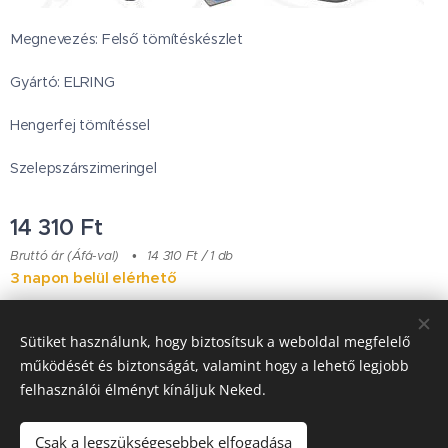
Megnevezés: Felső tömítéskészlet
Gyártó: ELRING
Hengerfej tömítéssel
Szelepszárszimeringel
14 310
Ft
Bruttó ár (Áfá-val)
14 310 Ft / 1 db
3 napon belül elérhető
Sütiket használunk, hogy biztosítsuk a weboldal megfelelő
Japanese Classic Car Parts
működését és biztonságát, valamint hogy a lehető legjobb
felhasználói élményt kínáljuk Neked.
Garancia & Szállítás
Sütik
Csak a legszükségesebbek elfogadása