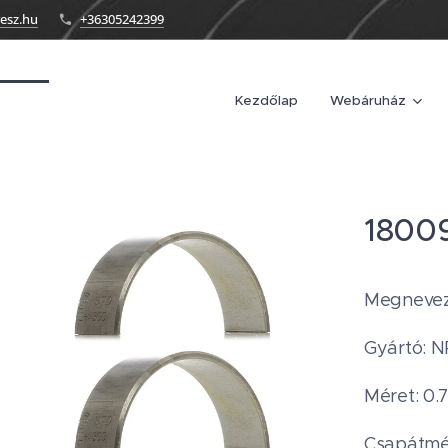
esz.hu
+36305242399
Kezdőlap
Webáruház
1800
Megnevez
Gyártó: 
Méret: 0.
Csapátmé