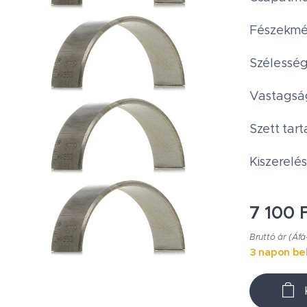
Fészekmé
Szélesség
Vastagság
Szett tart
Kiszerelés
7 100
F
Bruttó ár (Áfá
3 napon bel