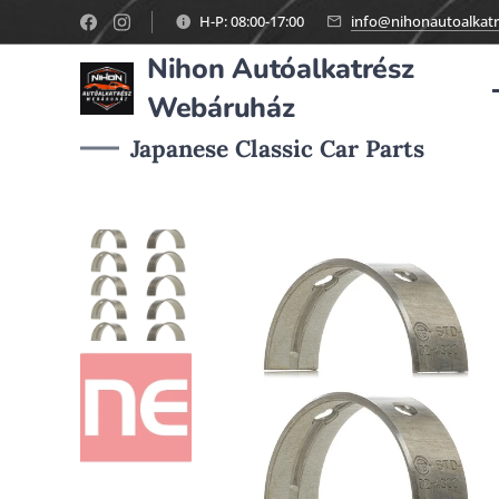
H-P: 08:00-17:00
info@nihonautoalkatr
Nihon Autóalkatrész
Webáruház
Japanese Classic Car Parts