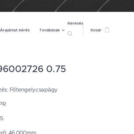
Keresés
Árajánlat kérés
Továbbiak
Kosár
96002726 0.75
és: Főtengelycsapágy
NPR
75
rő: 46.000mm