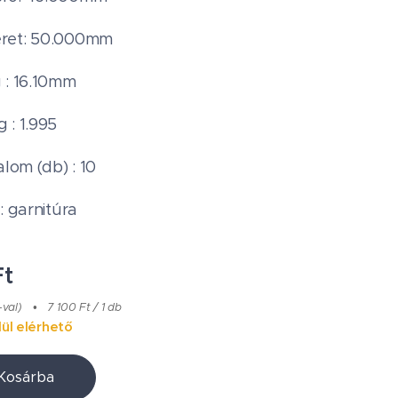
ret: 50.000mm
 : 16.10mm
 : 1.995
alom (db) : 10
: garnitúra
t
-val)
7 100 Ft / 1 db
ül elérhető
Kosárba