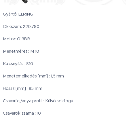
Gyártó: ELRING
Cikkszám: 220.780
Motor: G13BB
Menetméret : M 10
Kulcsnyílás : S10
Menetemelkedés [mm] : 1,5 mm
Hossz [mm] : 95 mm
Csavarfej/anya profil : Külső sokfogú
Csavarok száma : 10