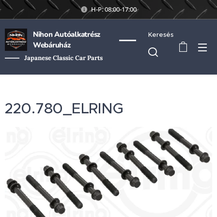
H-P: 08:00-17:00
Nihon Autóalkatrész
Keresés
Webáruház
Japanese Classic Car Parts
220.780_ELRING