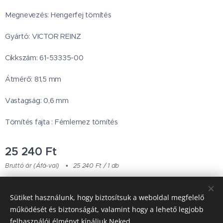
Megnevezés: Hengerfej tömítés
Gyártó: VICTOR REINZ
Cikkszám: 61-53335-00
Átmérő: 81,5 mm
Vastagság: 0,6 mm
Tömítés fajta : Fémlemez tömítés
25 240
Ft
Bruttó ár (Áfá-val)
25 240 Ft / 1 db
Sütiket használunk, hogy biztosítsuk a weboldal megfelelő
Japanese Classic Car Parts
működését és biztonságát, valamint hogy a lehető legjobb
felhasználói élményt kínáljuk Neked.