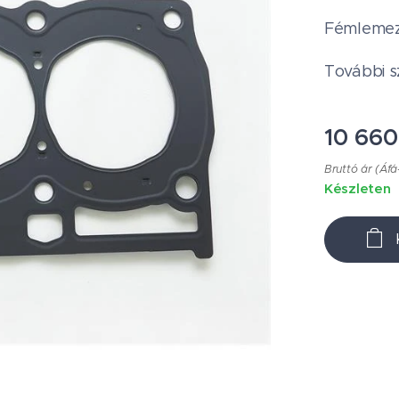
Fémlemez
További s
10 660
Bruttó ár (Áfá
Készleten