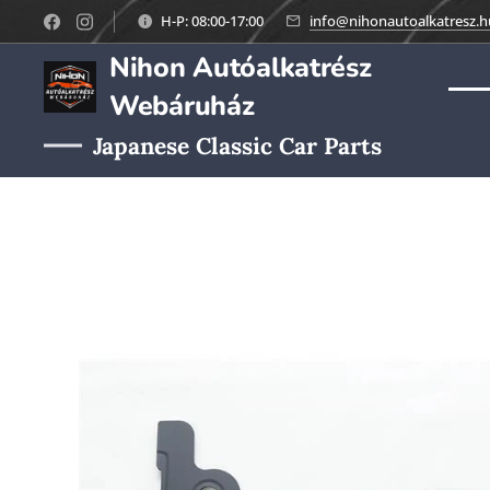
H-P: 08:00-17:00
info@nihonautoalkatresz.h
Nihon Autóalkatrész
Webáruház
Japanese Classic Car Parts