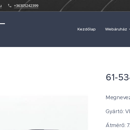
u
+36305242399
Kezdőlap
Webáruház
61-5
Megnevezé
Gyártó: 
Átmérő: 