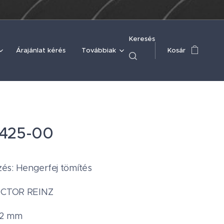
Keresés
Árajánlat kérés
Továbbiak
Kosár
3425-00
s: Hengerfej tömítés
VICTOR REINZ
72 mm