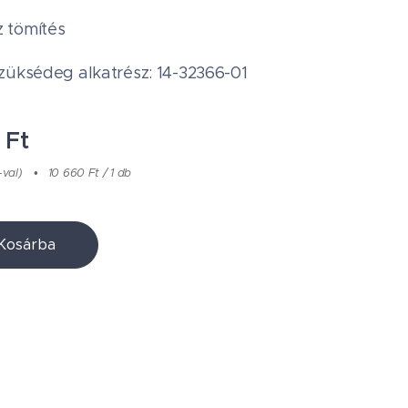
 tömítés
züksédeg alkatrész: 14-32366-01
Ft
-val)
10 660 Ft / 1 db
Kosárba