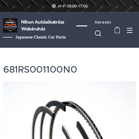
H-P: 08:00-17:00
Nihon Autóalkatrész
Keresés
Webáruház
Japanese Classic Car Parts
681RS001100N0