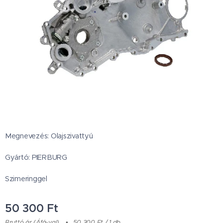
Megnevezés: Olajszivattyú
Gyártó: PIERBURG
Szimeringgel
50 300
Ft
Bruttó ár (Áfá-val)
50 300 Ft / 1 db