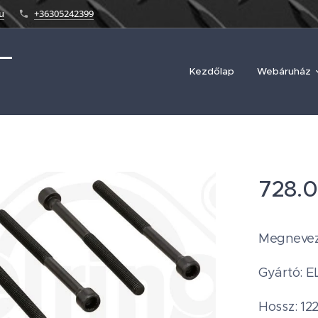
u
+36305242399
Kezdőlap
Webáruház
728.
Megnevezé
Gyártó: 
Hossz: 12