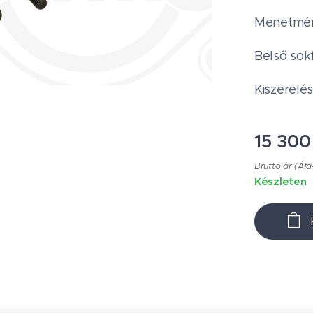
Menetmére
Belső sok
Kiszerelés
15 300
Bruttó ár (Áfá
Készleten