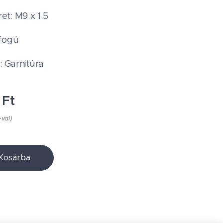
t: M9 x 1.5
fogú
: Garnitúra
Ft
-val)
Kosárba