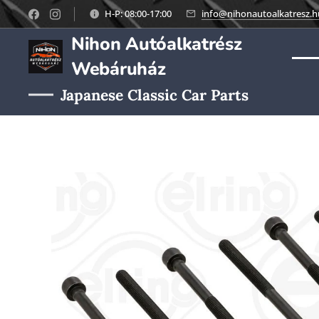
H-P: 08:00-17:00
info@nihonautoalkatresz.h
Nihon Autóalkatrész
Webáruház
Japanese Classic Car Parts