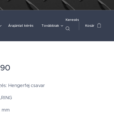
Keresés
Árajánlat kérés
Továbbiak
Kosár
090
s: Hengerfej csavar
ELRING
2 mm