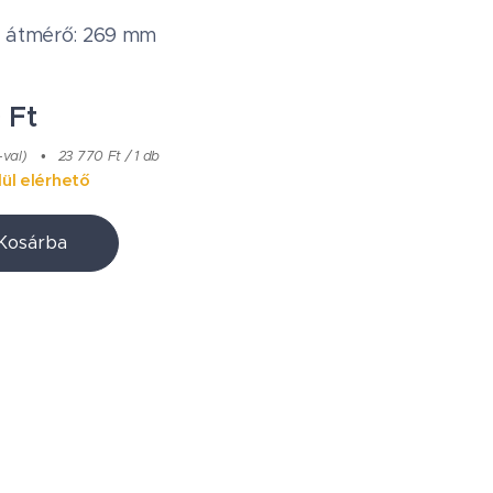
a átmérő: 269 mm
0
Ft
-val)
23 770 Ft / 1 db
ül elérhető
Kosárba