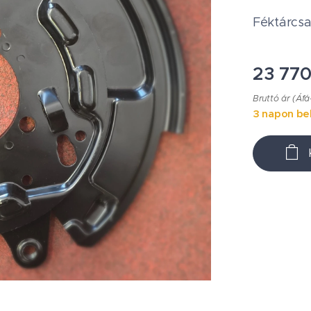
Féktárcs
23 77
Bruttó ár (Áfá
3 napon bel