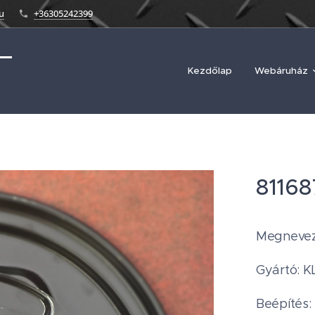
u
+36305242399
Kezdőlap
Webáruház
81168
Megnevez
Gyártó:
Beépítés: