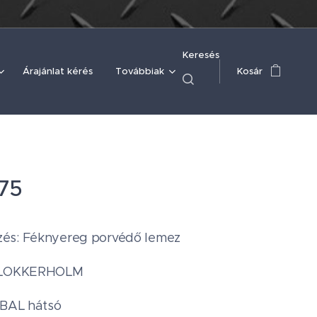
Keresés
Árajánlat kérés
Továbbiak
Kosár
75
és: Féknyereg porvédő lemez
 KLOKKERHOLM
 BAL hátsó