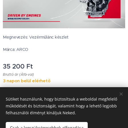
Megnevezés: Vezérműlánc készlet
Márca: ARCO
35 200
Ft
Bruttó ár (Áfá-val)
3 napon belül elérhető
Sütiket használunk, hogy biztosítsuk a weboldal megfelelő
Japanese Classic Car Parts
működését és biztonságát, valamint hogy a lehető legjobb
felhasználói élményt kínáljuk Neked.
Garancia & Szállítás
Sütik
Csak a legszükségesebbek elfogadása