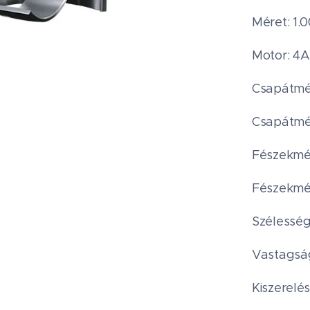
Méret: 1.
Motor: 4
Csapátmér
Csapátmér
Fészekmér
Fészekmér
Szélesség
Vastagság
Kiszerelés