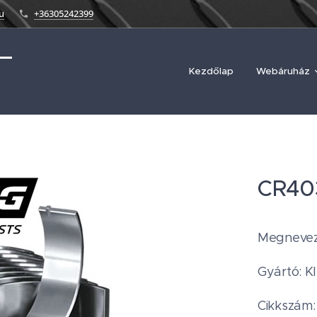
u
+36305242399
Kezdőlap
Webáruház
CR403
Megnevez
Gyártó: K
Cikkszám: