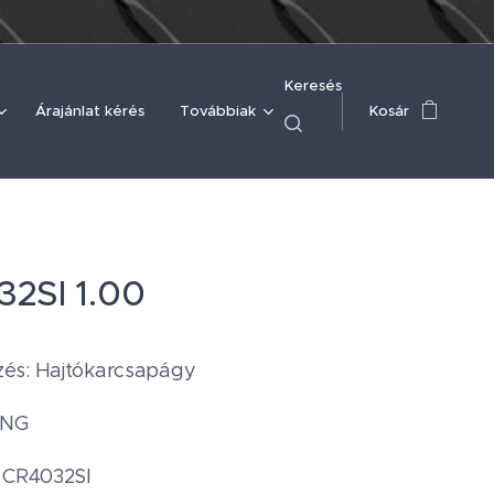
Keresés
Árajánlat kérés
Továbbiak
Kosár
2SI 1.00
és: Hajtókarcsapágy
ING
 CR4032SI