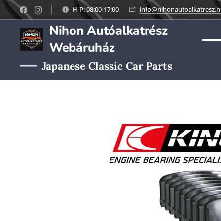
H-P: 08:00-17:00
info@nihonautoalkatresz.h
Nihon Autóalkatrész
Webáruház
Japanese Classic Car Parts