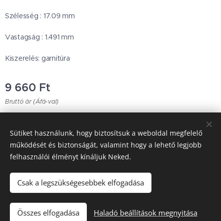
Szélesség : 17.09 mm
Vastagság : 1.491 mm
Kiszerelés: garnitúra
9 660
Ft
Bruttó ár (Áfá-val)
Sütiket használunk, hogy biztosítsuk a weboldal megfelelő
Japanese Classic Car Parts
működését és biztonságát, valamint hogy a lehető legjobb
felhasználói élményt kínáljuk Neked.
Garancia & Szállítás
Sütik
Csak a legszükségesebbek elfogadása
Kosárba
Összes elfogadása
Haladó beállítások megnyitása