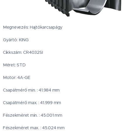
Megnevezés: Hajtókarcsapágy
Gyártó: KING
Cikkszám: CR4032SI
Méret: STD
Motor: 4A-GE
Csapátmérő min. : 41.984 mm
Csapátmérő max. : 41.999 mm
Fészekméret min. : 45.001 mm
Fészekméret max. : 45.024 mm