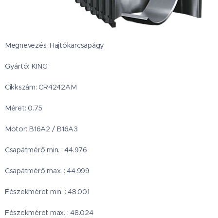
Megnevezés: Hajtókarcsapágy
Gyártó: KING
Cikkszám: CR4242AM
Méret: 0.75
Motor: B16A2 / B16A3
Csapátmérő min. : 44.976
Csapátmérő max. : 44.999
Fészekméret min. : 48.001
Fészekméret max. : 48.024