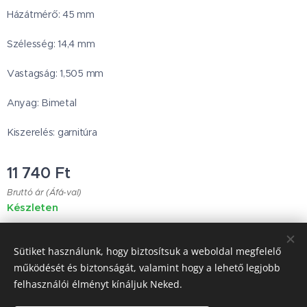
Házátmérő: 45 mm
Szélesség: 14,4 mm
Vastagság: 1,505 mm
Anyag: Bimetal
Kiszerelés: garnitúra
11 740
Ft
Bruttó ár (Áfá-val)
Készleten
Sütiket használunk, hogy biztosítsuk a weboldal megfelelő
Japanese Classic Car Parts
működését és biztonságát, valamint hogy a lehető legjobb
felhasználói élményt kínáljuk Neked.