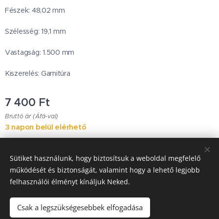
Fészek: 48,02 mm
Szélesség: 19,1 mm
Vastagság: 1.500 mm
Kiszerelés: Garnitúra
7 400
Ft
Bruttó ár (Áfá-val)
3 napon belül elérhető
Sütiket használunk, hogy biztosítsuk a weboldal megfelelő
Japanese Classic Car Parts
működését és biztonságát, valamint hogy a lehető legjobb
felhasználói élményt kínáljuk Neked.
Garancia & Szállítás
Sütik
Csak a legszükségesebbek elfogadása