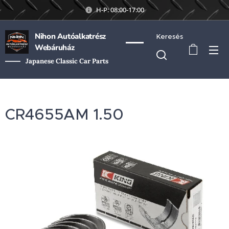
H-P: 08:00-17:00
Nihon Autóalkatrész
Keresés
Webáruház
Japanese Classic Car Parts
CR4655AM 1.50