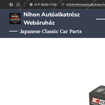
H-P: 08:00-17:00
info@nihonautoalkatresz.h
Nihon Autóalkatrész
Webáruház
Japanese Classic Car Parts