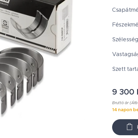
Csapátmé
Fészekmé
Szélesség
Vastagsá
Szett tart
9 300
Bruttó ár (Áfá
14 napon be