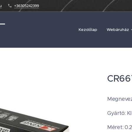
u
+36305242399
Kezdőlap
Webáruház
CR66
Megnevez
Gyártó: K
Méret: 0.