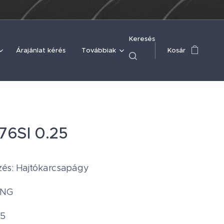
Keresés
Árajánlat kérés
Továbbiak
Kosár
76SI 0.25
és: Hajtókarcsapágy
ING
25