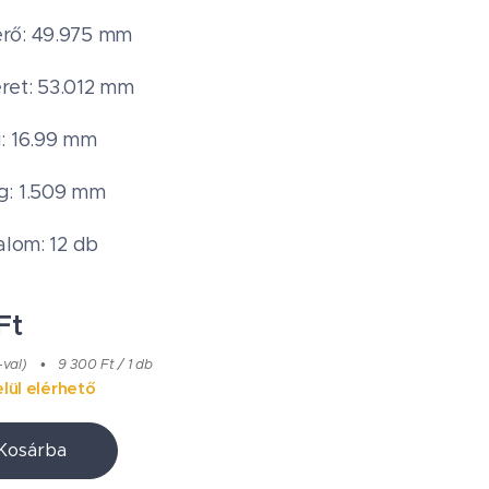
rő: 49.975 mm
ret: 53.012 mm
: 16.99 mm
g: 1.509 mm
alom: 12 db
Ft
-val)
9 300 Ft / 1 db
lül elérhető
Kosárba