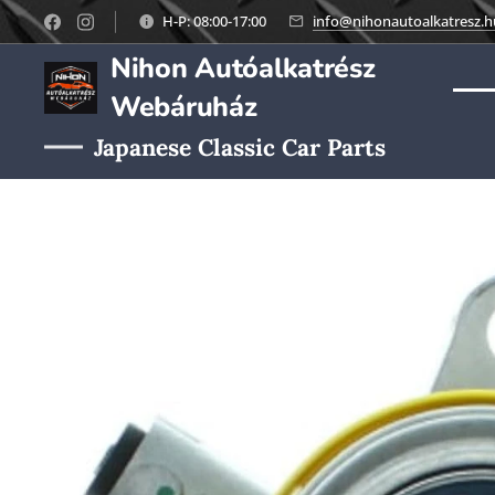
H-P: 08:00-17:00
info@nihonautoalkatresz.h
Nihon Autóalkatrész
Webáruház
Japanese Classic Car Parts