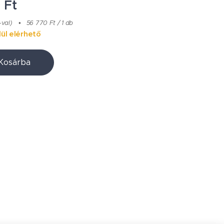
0
Ft
-val)
56 770 Ft / 1 db
ül elérhető
Kosárba