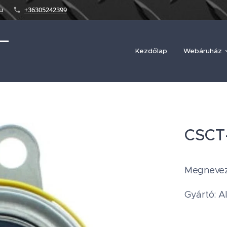
u
+36305242399
Kezdőlap
Webáruház
CSCT
Megnevezé
Gyártó: A