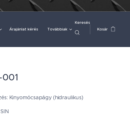
Keresés
Árajánlat kérés
Továbbiak
Kosár
-001
s: Kinyomócsapágy (hidraulikus)
ISIN