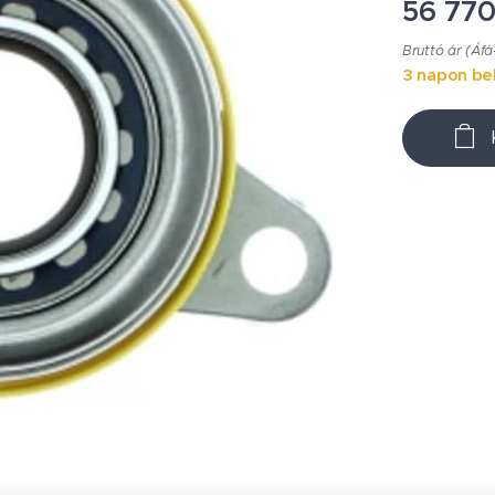
56 77
Bruttó ár (Áfá
3 napon bel