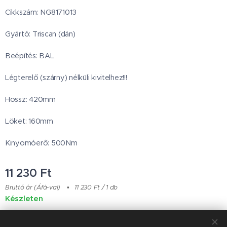
Cikkszám: NG8171013
Gyártó: Triscan (dán)
Beépítés: BAL
Légterelő (szárny) nélküli kivitelhez!!!
Hossz: 420mm
Löket: 160mm
Kinyomóerő: 500Nm
11 230
Ft
Bruttó ár (Áfá-val)
11 230 Ft / 1 db
Készleten