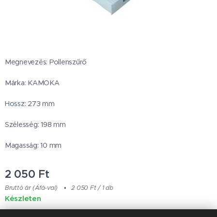
Megnevezés: Pollenszűrő
Márka: KAMOKA
Hossz: 273 mm
Szélesség: 198 mm
Magasság: 10 mm
2 050
Ft
Bruttó ár (Áfá-val)
2 050 Ft / 1 db
Készleten