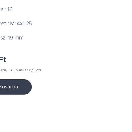
s : 16
t : M14x1.25
sz: 19 mm
Ft
-val)
5 480 Ft / 1 db
Kosárba