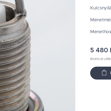
Kulcsnyílá
Menetmére
Menethos
5 480
Bruttó ár (Áfá