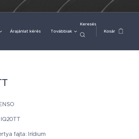
Keresés
Árajánlat kérés
Továbbiak
Kosár
TT
DENSO
: IQ20TT
tya fajta: Irídium