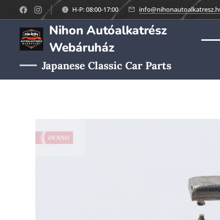
H-P: 08:00-17:00
info@nihonautoalkatresz.h
Nihon Autóalkatrész
Webáruház
Japanese Classic Car Parts