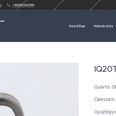
u
+36305242399
Kezdőlap
Webáruház
IQ20
Gyártó: 
Cikkszám
Gyújtógyer