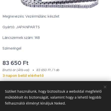
Megnevezés: Vezérműlánc készlet
Gyártó: JAPANPARTS
Láncszemek szám: 148
Szimeringel
83 650
Ft
Bruttó ár (Áfá-val)
83 650 Ft / 1 db
3 napon belül elérhető
Sütiket használunk, hogy biztosítsuk a weboldal megfelelő
Japanese Classic Car Parts
működését és biztonságát, valamint hogy a lehető legjobb
felhasználói élményt kínáljuk Neked.