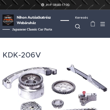
H-P: 08:00-17:00
Nihon Autóalkatrész
Keresés
Webáruház
Japanese Classic Car Parts
KDK-206V