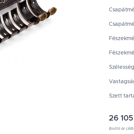
Csapátmér
Csapátmér
Fészekmér
Fészekmér
Szélesség 
Vastagság
Szett tart
26 105
Bruttó ár (Áfá