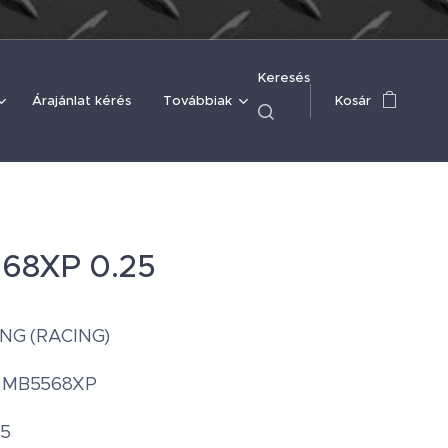
Keresés
Árajánlat kérés
Továbbiak
Kosár
68XP 0.25
ING (RACING)
: MB5568XP
25