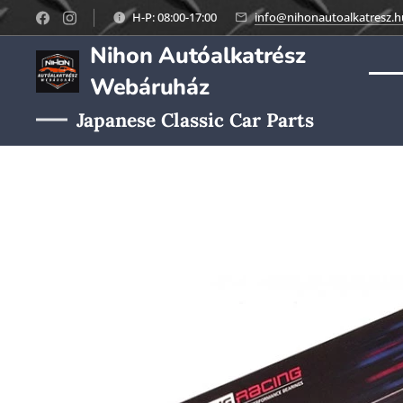
H-P: 08:00-17:00
info@nihonautoalkatresz.h
Nihon Autóalkatrész
Webáruház
Japanese Classic Car Parts