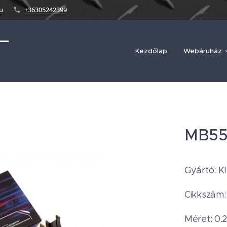
u
+36305242399
Kezdőlap
Webáruház
MB55
Gyártó: K
Cikkszám
Méret: 0.