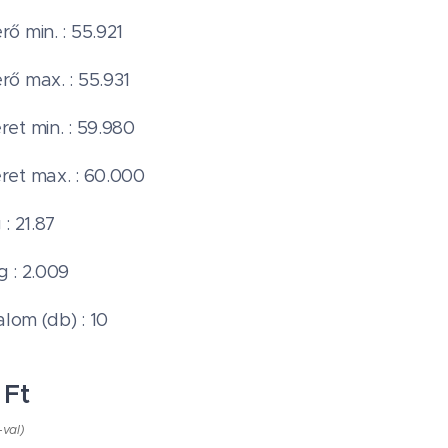
ő min. : 55.921
ő max. : 55.931
et min. : 59.980
et max. : 60.000
: 21.87
 : 2.009
alom (db) : 10
Ft
-val)