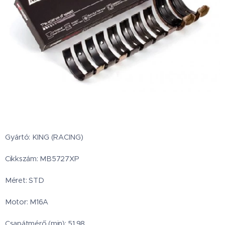
Gyártó: KING (RACING)
Cikkszám: MB5727XP
Méret: STD
Motor: M16A
Csapátmérő (min): 51.98