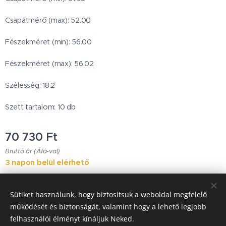
Csapátmérő (max): 52.00
Fészekméret (min): 56.00
Fészekméret (max): 56.02
Szélesség: 18.2
Szett tartalom: 10 db
70 730
Ft
Bruttó ár (Áfá-val)
3 napon belül elérhető
Sütiket használunk, hogy biztosítsuk a weboldal megfelelő
Japanese Classic Car Parts
működését és biztonságát, valamint hogy a lehető legjobb
felhasználói élményt kínáljuk Neked.