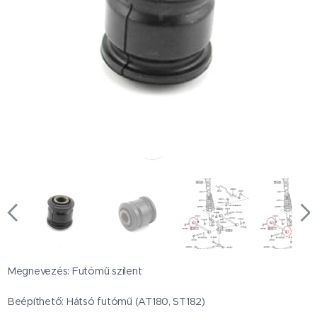
Megnevezés: Futómű szilent
Beépíthető: Hátsó futómű (AT180, ST182)