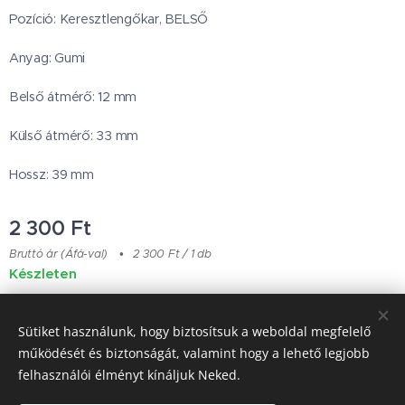
Pozíció: Keresztlengőkar, BELSŐ
Anyag: Gumi
Belső átmérő: 12 mm
Külső átmérő: 33 mm
Hossz: 39 mm
2 300
Ft
Bruttó ár (Áfá-val)
2 300 Ft / 1 db
Készleten
Sütiket használunk, hogy biztosítsuk a weboldal megfelelő
Japanese Classic Car Parts
működését és biztonságát, valamint hogy a lehető legjobb
felhasználói élményt kínáljuk Neked.