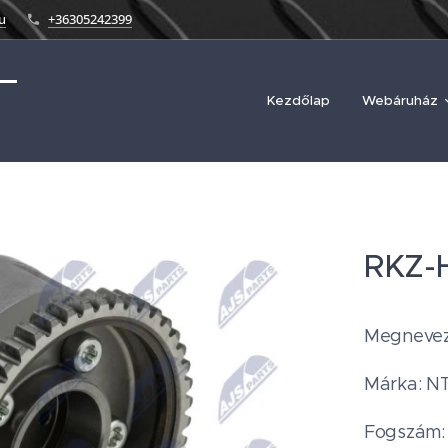
u
+36305242399
Kezdőlap
Webáruház
RKZ-
Megnevezé
Márka: N
Fogszám: