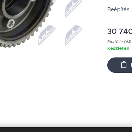
Beépítés:
30 74
Bruttó ár (Áfá
Készleten