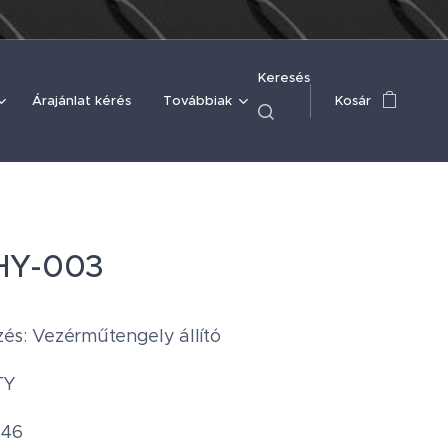
Keresés
Árajánlat kérés
Továbbiak
Kosár
HY-003
s: Vezérműtengely állító
TY
 46