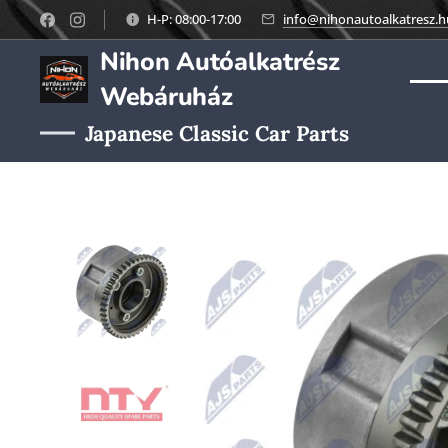
H-P: 08:00-17:00
info@nihonautoalkatresz.h
Nihon Autóalkatrész
Webáruház
Japanese Classic Car Parts