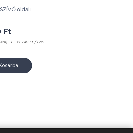
 SZÍVÓ oldali
0
Ft
-val)
30 740 Ft / 1 db
Kosárba