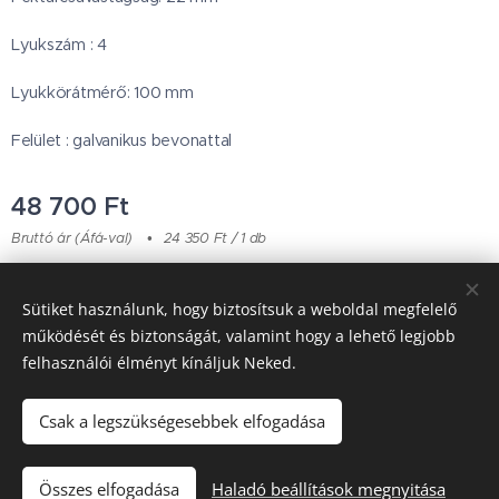
Lyukszám : 4
Lyukkörátmérő: 100 mm
Felület : galvanikus bevonattal
48 700
Ft
Bruttó ár (Áfá-val)
24 350 Ft / 1 db
Sütiket használunk, hogy biztosítsuk a weboldal megfelelő
Japanese Classic Car Parts
működését és biztonságát, valamint hogy a lehető legjobb
felhasználói élményt kínáljuk Neked.
Garancia & Szállítás
Sütik
Csak a legszükségesebbek elfogadása
Kosárba
Összes elfogadása
Haladó beállítások megnyitása