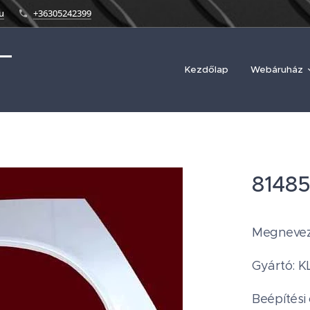
u
+36305242399
Kezdőlap
Webáruház
81485
Megnevezé
Gyártó:
Beépítési