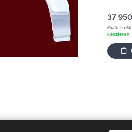
37 95
Bruttó ár (Áfá
Készleten