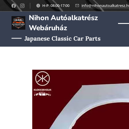
H-P: 08:00-17:00
info@nihonautoalkatresz.h
Nihon Autóalkatrész
Webáruház
Japanese Classic Car Parts