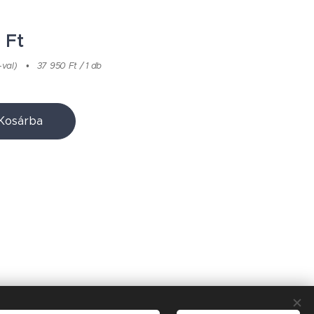
0
Ft
-val)
37 950 Ft / 1 db
Kosárba