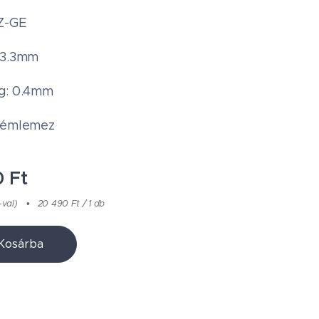
Z-GE
83.3mm
g: 0.4mm
fémlemez
0
Ft
-val)
20 490 Ft / 1 db
Kosárba