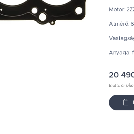
Motor: 2Z
Átmérő: 
Vastagsá
Anyaga: 
20 49
Bruttó ár (Áfá