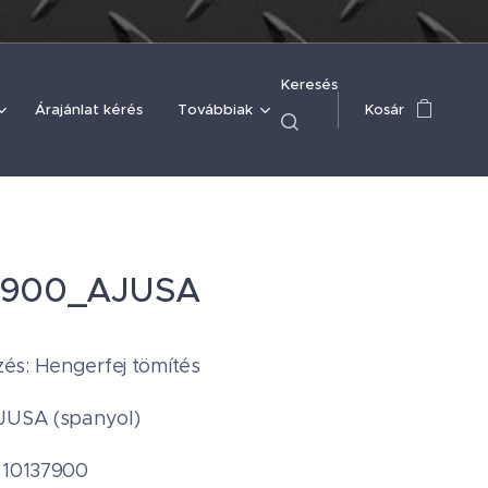
Keresés
Árajánlat kérés
Továbbiak
Kosár
7900_AJUSA
és: Hengerfej tömítés
JUSA (spanyol)
 10137900