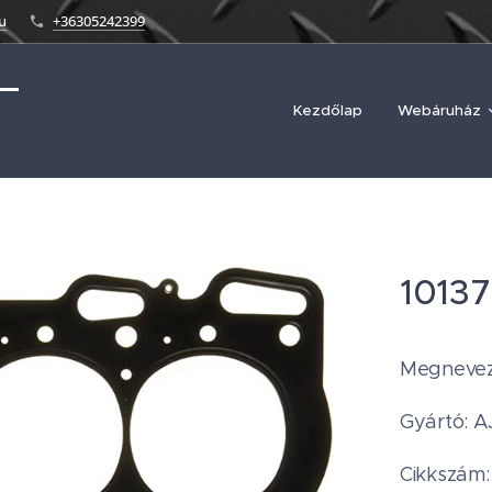
u
+36305242399
Kezdőlap
Webáruház
1013
Megnevez
Gyártó: A
Cikkszám: