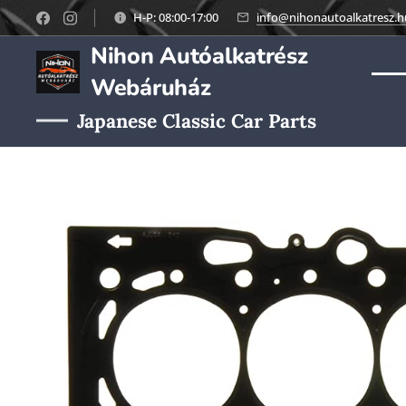
H-P: 08:00-17:00
info@nihonautoalkatresz.h
Nihon Autóalkatrész
Webáruház
Japanese Classic Car Parts