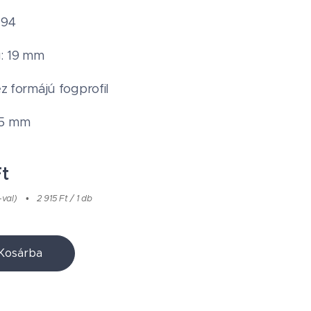
 94
: 19 mm
péz formájú fogprofil
95 mm
t
-val)
2 915 Ft / 1 db
Kosárba