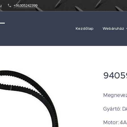
u
+36305242399
Kezdőlap
Webáruház
9405
Megnevez
Gyártó: 
Motor: 4