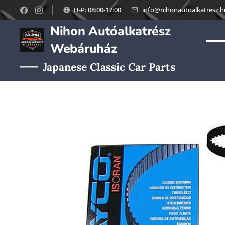
H-P: 08:00-17:00
info@nihonautoalkatresz.h
Nihon Autóalkatrész
Webáruház
Japanese Classic Car Parts