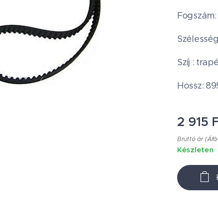
Fogszám:
Szélesség
Szíj : tra
Hossz: 8
2 915
F
Bruttó ár (Áfá
Készleten