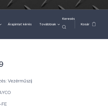
Keresés
Árajánlat kérés
Továbbiak
Kosár
9
és: Vezérműszíj
DAYCO
A-FE