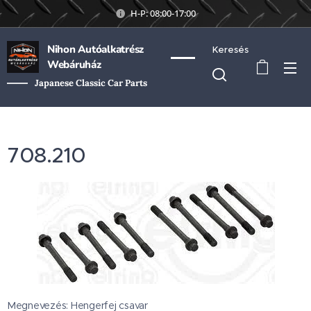
H-P: 08:00-17:00
Nihon Autóalkatrész
Keresés
Webáruház
Japanese Classic Car Parts
708.210
Megnevezés: Hengerfej csavar