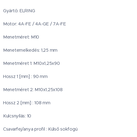
Gyártó: ELRING
Motor: 4A-FE / 4A-GE / 7A-FE
Menetméret: M10
Menetemelkedés: 1,25 mm
Menetméret 1: M10x1,25x90
Hossz 1 [mm] : 90 mm
Menetméret 2: M10x1,25x108
Hossz 2 [mm] : 108 mm
Kulcsnyílás: 10
Csavarfej/anya profil : Külső sokfogú