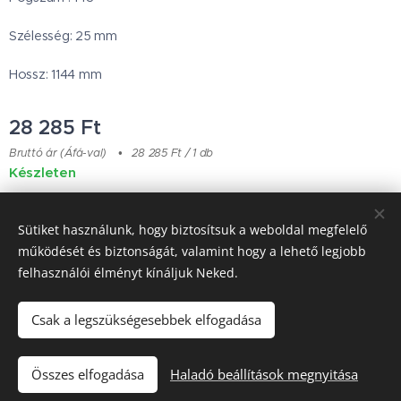
Szélesség: 25 mm
Hossz: 1144 mm
28 285
Ft
Bruttó ár (Áfá-val)
28 285 Ft / 1 db
Készleten
Sütiket használunk, hogy biztosítsuk a weboldal megfelelő
Japanese Classic Car Parts
működését és biztonságát, valamint hogy a lehető legjobb
felhasználói élményt kínáljuk Neked.
Garancia & Szállítás
Sütik
Csak a legszükségesebbek elfogadása
Kosárba
Összes elfogadása
Haladó beállítások megnyitása