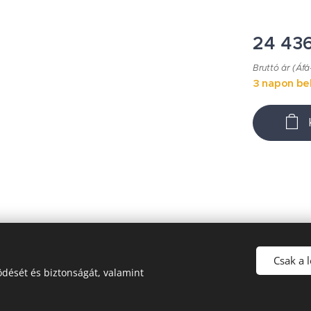
24 43
Bruttó ár (Áfá
3 napon bel
Csak a 
dését és biztonságát, valamint