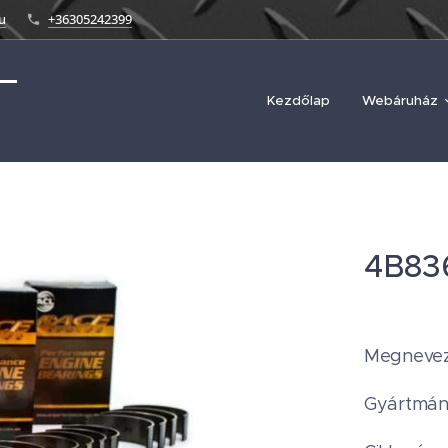
u
+36305242399
Kezdőlap
Webáruház
4B83
Megnevez
Gyártmán