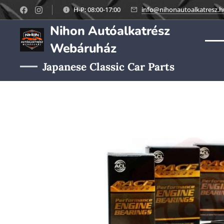
H-P: 08:00-17:00
info@nihonautoalkatresz.h
Nihon Autóalkatrész
Webáruház
Japanese Classic Car Parts