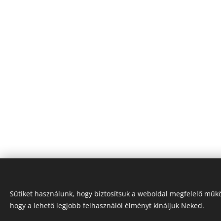
Japanese Classic Car Parts
Sütiket használunk, hogy biztosítsuk a weboldal megfelelő műkö
hogy a lehető legjobb felhasználói élményt kínáljuk Neked.