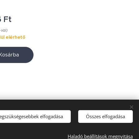
6
Ft
-val)
ül elérhető
Kosárba
legszükségesebbek elfogadása
Összes elfogadása
Haladó beállítások megnyitása