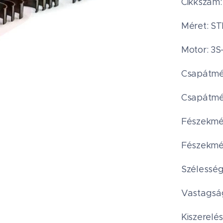
Cikkszám
Méret: S
Motor: 3
Csapátmér
Csapátmér
Fészekmér
Fészekmér
Szélesség
Vastagság
Kiszerelés