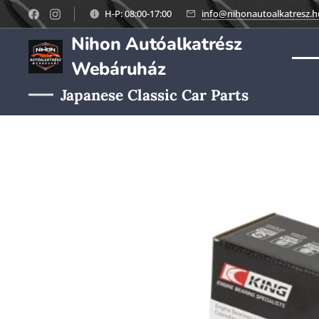
H-P: 08:00-17:00
info@nihonautoalkatresz.h
Nihon Autóalkatrész
Webáruház
Japanese Classic Car Parts