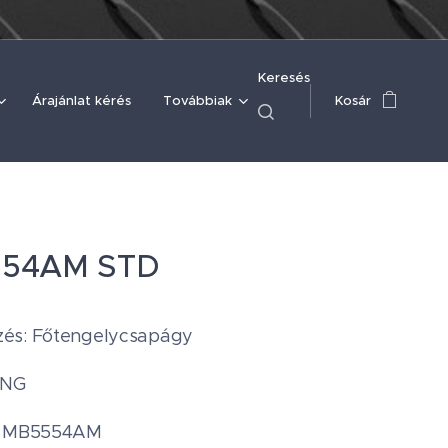
Keresés
Árajánlat kérés
Továbbiak
Kosár
54AM STD
és: Főtengelycsapágy
ING
: MB5554AM