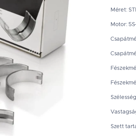
Méret: S
Motor: 5S
Csapátmér
Csapátmér
Fészekmér
Fészekmér
Szélesség
Vastagság
Szett tart