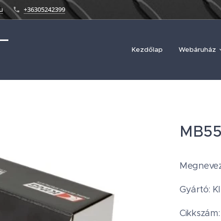
u
+36305242399
Kezdőlap
Webáruház
MB55
Megnevez
Gyártó: K
Cikkszám