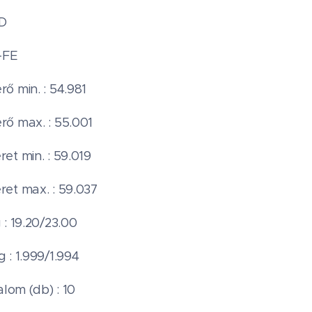
TD
-FE
ő min. : 54.981
ő max. : 55.001
et min. : 59.019
et max. : 59.037
 : 19.20/23.00
 : 1.999/1.994
alom (db) : 10