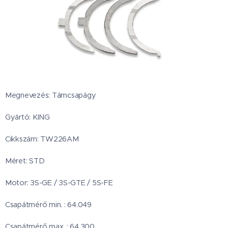
Megnevezés: Támcsapágy
Gyártó: KING
Cikkszám: TW226AM
Méret: STD
Motor: 3S-GE / 3S-GTE / 5S-FE
Csapátmérő min. : 64.049
Csapátmérő max. : 64.300