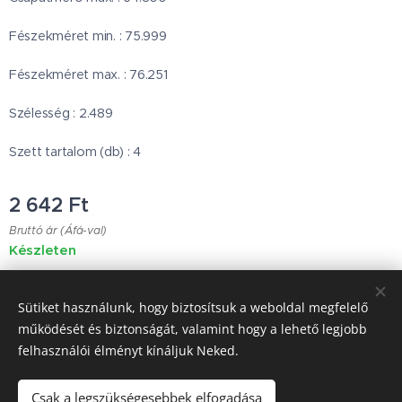
Fészekméret min. : 75.999
Fészekméret max. : 76.251
Szélesség : 2.489
Szett tartalom (db) : 4
2 642
Ft
Bruttó ár (Áfá-val)
Készleten
Sütiket használunk, hogy biztosítsuk a weboldal megfelelő
Japanese Classic Car Parts
működését és biztonságát, valamint hogy a lehető legjobb
felhasználói élményt kínáljuk Neked.
Garancia & Szállítás
Sütik
Csak a legszükségesebbek elfogadása