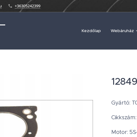
u
+36305242399
Kezdőlap
Webáruház
1284
Gyártó: T
Cikkszám
Motor: 5S