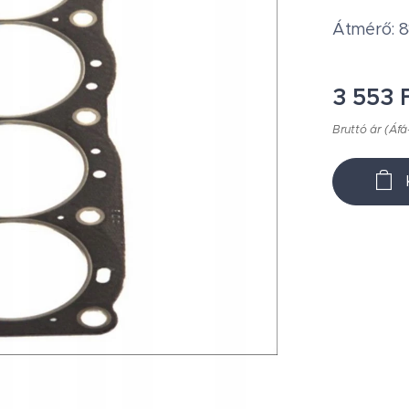
Átmérő: 
3 553
F
Bruttó ár (Áfá