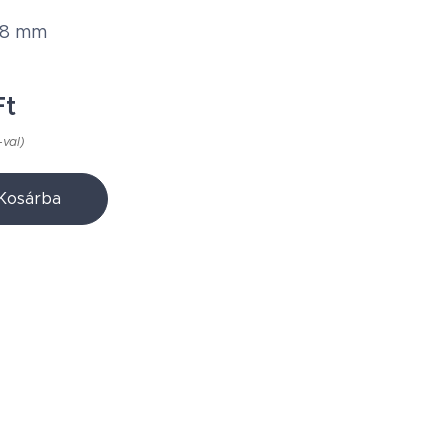
88 mm
t
-val)
Kosárba