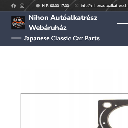
H-P: 08:00-17:00
info@nihonautoalkatresz.h
Nihon Autóalkatrész
Webáruház
Japanese Classic Car Parts