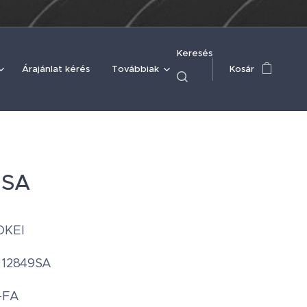
Keresés
Árajánlat kérés
Továbbiak
Kosár
9SA
OKEI
: 12849SA
-FA