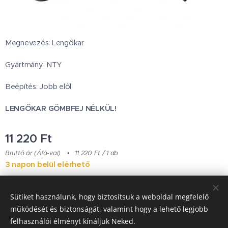
Megnevezés: Lengőkar
Gyártmány: NTY
Beépítés: Jobb elől
LENGŐKAR GÖMBFEJ NÉLKÜL!
11 220
Ft
Bruttó ár (Áfá-val)
11 220 Ft / 1 db
3 napon belül elérhető
Sütiket használunk, hogy biztosítsuk a weboldal megfelelő
Japanese Classic Car Parts
működését és biztonságát, valamint hogy a lehető legjobb
felhasználói élményt kínáljuk Neked.