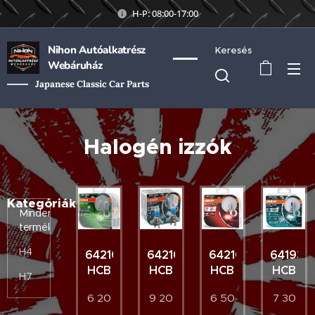
H-P: 08:00-17:00
Nihon Autóalkatrész
Keresés
Webáruház
Japanese Classic Car Parts
Halogén izzók
Kategóriák
Minden
termék
H4
64210ULT-
64210CBN-
64210NBS-
64193C
HCB
HCB
HCB
HCB
H7
6 20
9 20
6 50
7 30