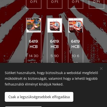
0
Ft
0
Ft
0
Ft
0
Ft
64193NB200-
64193NBS-
64193NL-
HCB
HCB
HCB
14 30
5 90
10 6
0
Ft
0
Ft
00
Ft
Sütiket használunk, hogy biztosítsuk a weboldal megfelelő
működését és biztonságát, valamint hogy a lehető legjobb
felhasználói élményt kínáljuk Neked.
Japanese Classic Car Parts
Csak a legszükségesebbek elfogadása